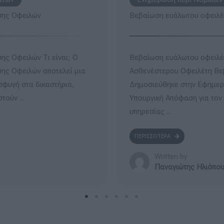
Πτωχευτικός νόμος για επιχ
βαίωση Οικονομικά
Πτωχευτικός νόμος για επιχ
 ευάλωτου οφειλέτη
Δικαίωμα κατάθεσης αίτηση
ς Κυβερνήσεως η Κοινή
Επιχειρήσεις με οφειλές σε
ισμό της αρμόδιας
Μη Εξυπηρετούμενων Ανοιγμά
ΠΕΡΙΣΣΟΤΕΡΑ
Written by
Παναγιώτης Ηλιόπο