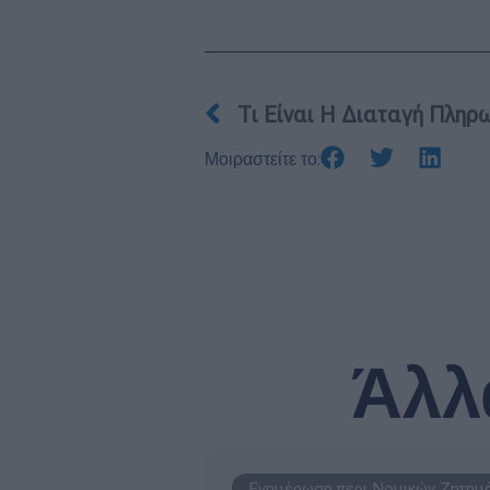
Prev
Τι Είναι Η Διαταγή Πληρ
Μοιραστείτε το:
Άλλ
Ενημέρωση περι Νομικών Ζητημ