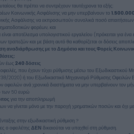
ευταίους θα πρέπει να συντρέχουν ταυτόχρονα τα εξής:
ρέων Κοινωνικής Ασφάλισης να μην υπερβαίνουν το
1.500.00
ωνικής Ασφάλισης να εκπροσωπούν συνολικά ποσό απαιτήσεων 
ηματοδοτικών φορέων, και
είναι αποτέλεσμα υπολογιστικού εργαλείου (πρόκειται για ένα 
 των τραπεζών και με βάση αυτό θα καθορίζεται οι δόσεις αποπλ
αση αναδιάρθρωσης με το Δημόσιο και τους Φορείς Κοινωνι
θέσεις:
ών έως
240 δόσεις
οφειλές, που έχουν τύχει ρύθμισης μέσω του Εξωδικαστικού 
738/2020) ή του Εξωδικαστικό Μηχανισμό Ρύθμισης Οφειλών Ε
 οφειλών ανά χρονικά διαστήματα να μην υπερβαίνουν τον μή
ω των 50 ευρώ
ιτος
για την αποπληρωμή
ων να γίνεται μόνο με την παροχή χρηματικών ποσών και όχι μ
ένταξης στην εξωδικαστική ρύθμιση ?
ες ο οφειλέτης
ΔΕΝ
δικαιούται να υπαχθεί στη ρύθμιση.