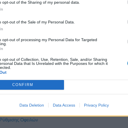
o opt-out of the Sharing of my personal data.
ίνωση της οικονομικής του κατάστασης σε ποσοστό 20%. Η επιδε
In
στην αύξηση των δαπανών.
ό σας και να σας βοηθήσουμε να καταλάβετε εάν μπορείτε να υ
o opt-out of the Sale of my Personal Data.
In
to opt-out of processing my Personal Data for Targeted
ing.
In
– Τρόποι άμυνας
o opt-out of Collection, Use, Retention, Sale, and/or Sharing
ersonal Data that Is Unrelated with the Purposes for which it
θμιση οφειλών
lected.
 Αντικειμένου
Out
γορία “Ευάλωτοι Οφειλέτες”;
CONFIRM
 για Κήρυξη Πτώχευσης
α
Data Deletion
Data Access
Privacy Policy
ιρησεις
η & Βεβαίωση Οικονομικά Ασθενέστερου Οφειλέτη
 Ρύθμισης Οφειλών