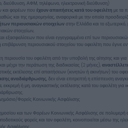
, διεύθυνση, ΑΦΜ, τηλέφωνο, ηλεκτρονική διεύθυνση)
 και φορέων που
έχουν απαιτήσεις κατά του οφειλέτη
με τα π
θώς και της ημερομηνίας, αναφορικά με την οποία προσδιορίζε
ήτων περιουσιακών στοιχείων
στην Ελλάδα και το εξωτερικό,
ιακών στοιχείων,
ι εξασφαλίσεων που είναι εγγεγραμμένα επί των περιουσιακών
 επιβάρυνση περιουσιακού στοιχείου του οφειλέτη που έγινε εν
ητη περιουσία του οφειλέτη από την υποβολή της αίτησης και γι
και μέχρι την περάτωση της διαδικασίας (2 μήνες),
αναστέλλετ
στικής εκτέλεσης επί απαιτήσεων (κινητών ή ακινήτων) του οφει
ασης αναδιάρθρωσης
, δεν είναι επιτρεπτή η επίσπευση αναγκ
α, εκκρεμή ή μη, αναγκαστικής εκτέλεσης κατά του οφειλέτη γι
διάρθρωσης.
το Δημόσιο/Φορείς Κοινωνικής Ασφάλισης
ημοσίου και των Φορέων Κοινωνικής Ασφάλισης σε πολυμερή
τοδοτικούς φορείς και τον οφειλέτη, κοινοποιείται μέσω της η
κής Ασφάλισης.