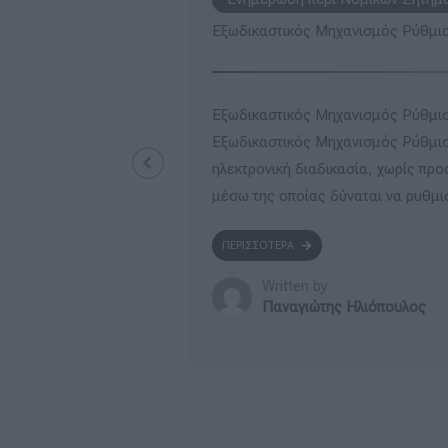
ειλών
Βεβαίωση ευάλωτου οφειλέτη
λών Τι είναι; Ο
Βεβαίωση ευάλωτου οφειλέτη &Βε
ιλών αποτελεί μια
Ασθενέστερου Οφειλέτη Βεβαίωση
στα δικαστήρια,
Δημοσιεύθηκε στην Εφημερίδα τη
.
Υπουργική Απόφαση για τον καθορ
υπηρεσίας ...
ΠΕΡΙΣΣΟΤΕΡΑ
Written by
Παναγιώτης Ηλιόπουλος