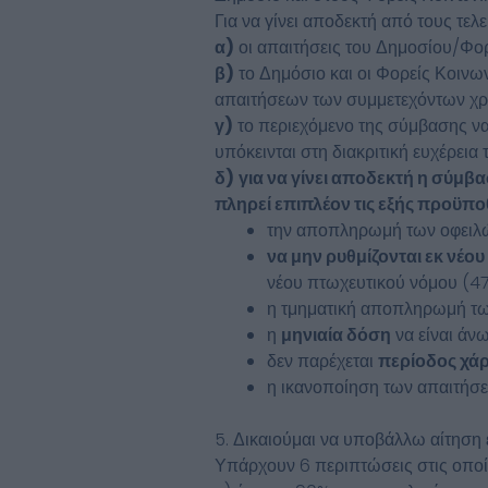
Για να γίνει αποδεκτή από τους τελ
α)
οι απαιτήσεις του Δημοσίου/Φο
β)
το Δημόσιο και οι Φορείς Κοιν
απαιτήσεων των συμμετεχόντων χρ
γ)
το περιεχόμενο της σύμβασης να 
υπόκεινται στη διακριτική ευχέρεια
δ)
για να γίνει αποδεκτή η σύμβ
πληρεί επιπλέον τις εξής προϋπο
την αποπληρωμή των οφειλ
να μην ρυθμίζονται εκ νέου
νέου πτωχευτικού νόμου (4
η τμηματική αποπληρωμή των
η
μηνιαία δόση
να είναι άν
δεν παρέχεται
περίοδος χάρ
η ικανοποίηση των απαιτήσε
5. Δικαιούμαι να υποβάλλω αίτηση 
Υπάρχουν 6 περιπτώσεις στις οποί