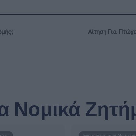
ωμής;
Αίτηση Για Πτώχ
α Νομικά Ζητή
άτων
Ενημέρωση περι Νομικών