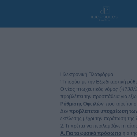
Μετάβαση
στο
περιεχόμενο
Ηλεκτρονική Πλατφόρμα
1.Τι ισχύει με την Εξωδικαστική ρύ
Ο νέος πτωχευτικός νόμ
ος (4738/2
προβλέπει την προσπάθεια για εξω
Ρύθμισης Οφειλών
, που τηρείται 
Δεν
προβλέπεται υποχρέωση τω
εκτέλεσης μέχρι την περάτωση της δ
2. Τι πρέπει να περιλαμβάνει η αίτ
Α. Για τα φυσικά πρόσωπα
η αίτη