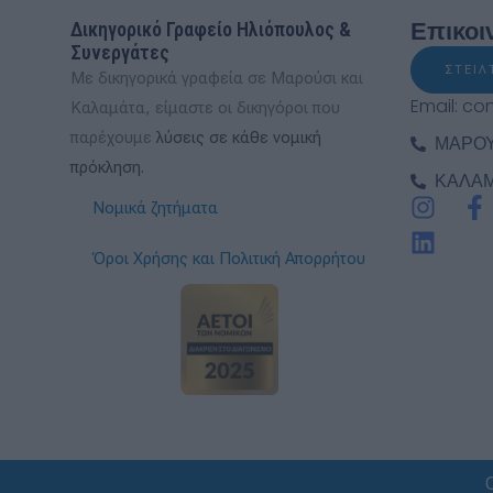
Επικοι
Δικηγορικό Γραφείο Ηλιόπουλος &
Συνεργάτες
ΣΤΕΙ
Με δικηγορικά γραφεία σε Μαρούσι και
Email: co
Καλαμάτα, είμαστε οι δικηγόροι που
παρέχουμε
λύσεις σε κάθε νομική
ΜΑΡΟΥΣ
πρόκληση.
ΚΑΛΑΜΑ
I
L
F
Νομικά ζητήματα
n
i
a
s
n
c
Όροι Χρήσης και Πολιτική Απορρήτου
t
k
e
a
e
b
g
d
o
r
i
o
a
n
k
m
-
f