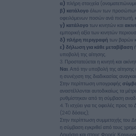
α)
πλήρη στοιχεία (ονοματεπώνυμο
β)
κατάλογο
όλων των προσώπων
οφειλόμενων ποσών ανά πιστωτή, κα
γ)
κατάλογο
των κινητών και
ακιν
εμπορική αξία των κινητών περιουσ
δ)
πλήρη περιγραφή
των βαρών κα
ε)
δήλωση για κάθε μεταβίβαση
ή
υποβολή της αίτησης.
3. Προστατεύεται η κινητή και ακίν
Ναι
. Από την υποβολή της αίτησης 
η συνέχιση της διαδικασίας αναγκα
Στην περίπτωση υπογραφής
σύμβ
αναστέλλονται αυτοδικαίως τα μέτρ
ρυθμίστηκαν από τη σύμβαση ανα
4. Τι ισχύει για τις οφειλές προς 
(240 δόσεις);
Στην περίπτωση συμμετοχής του Δ
η σύμβαση εγκριθεί από τους χρημα
Δημόσιο και στους Φορείς Κοινωνι