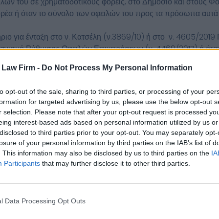
ιλών του σε χρηματοδοτικούς φορείς, στο Δημόσιο και στους Φ
ορέα ή όταν το σύνολο των οφειλών του προς τα πρόσωπα αυτά
τήριο για ένταξη στο ν. Κατσέλη (ν.3869/10) ή στο ν. 4605/20
ανισμό Ρύθμισης Οφειλών Επιχειρήσεων (ν. 4469/2017) ή όταν π
τήριο για επικύρωση συμφωνίας εξυγίανσης ή για την κήρυξή το
s Law Firm -
Do Not Process My Personal Information
),
εί έγκυρα από τις διαδικασίες των νόμων αυτών μέχρι την ημε
to opt-out of the sale, sharing to third parties, or processing of your per
καστικής ρύθμισης οφειλών.
formation for targeted advertising by us, please use the below opt-out s
 τεθεί σε λύση ή εκκαθάριση
r selection. Please note that after your opt-out request is processed y
κής απόφασης στις παραπάνω διαδικασίες ή δεν έχουν παρέλθε
eing interest-based ads based on personal information utilized by us or
από την με οποιοδήποτε τρόπο ολοκλήρωση της διαδικασίας εξ
disclosed to third parties prior to your opt-out. You may separately opt-
στική απόφαση υπαγωγής σε μία από τις διαδικασίες που αναφέρο
losure of your personal information by third parties on the IAB’s list of
παγωγής του υπό πτώχευση φυσικού ή νομικού προσώπου στη δι
. This information may also be disclosed by us to third parties on the
IA
Participants
that may further disclose it to other third parties.
στεί με αμετάκλητη απόφαση για τα αδικήματα της: φοροδιαφυγή
ρεσης, εκβίασης, πλαστογραφίας, δωροδοκίας, δωροληψίας, λ
ε βαθμό κακουργήματος.
l Data Processing Opt Outs
ι εξυπηρετούμενες ή ενήμερες οφειλές προς το σύνολο των πιστω