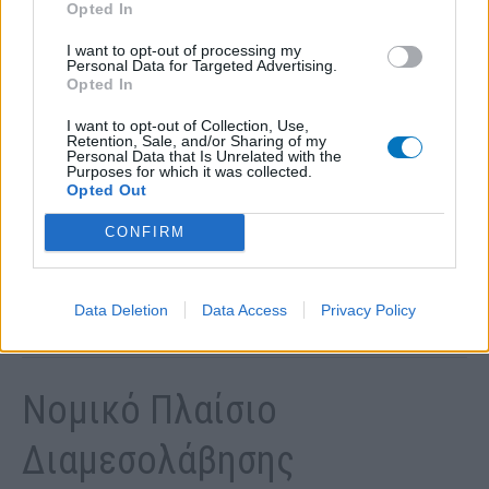
Opted In
των 100 ευρώ ανά ώρα πλέον ΦΠΑ, για 24 ώρες κατ’
ανώτατο όριο. Η αμοιβή αυτή κατανέμεται ισομερώς
I want to opt-out of processing my
Personal Data for Targeted Advertising.
μεταξύ των μερών της διαφοράς.
Opted In
I want to opt-out of Collection, Use,
Σημειωτέον πως το συνολικό κόστος είναι πάντα πολύ
Retention, Sale, and/or Sharing of my
Personal Data that Is Unrelated with the
μικρότερο από τα δικαστικά έξοδα
Purposes for which it was collected.
συμπεριλαμβανομένων των παραβολών, των εισφορών
Opted Out
στον εκάστοτε δικηγορικό σύλλογο και τις αμοιβές
CONFIRM
δικηγόρων.
Data Deletion
Data Access
Privacy Policy
Νομικό Πλαίσιο
Διαμεσολάβησης