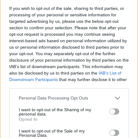
If you wish to opt-out of the sale, sharing to third parties, or
processing of your personal or sensitive information for
H Διαμεσολάβηση είναι ιδιαίτερα σύντομη διαδικασία. Δεν
targeted advertising by us, please use the below opt-out
έχει ορισμένη διάρκεια, μπορεί ακόμη και να ολοκληρωθεί σε
section to confirm your selection. Please note that after your
μερικές ώρες.
opt-out request is processed you may continue seeing
interest-based ads based on personal information utilized by
us or personal information disclosed to third parties prior to
your opt-out. You may separately opt-out of the further
disclosure of your personal information by third parties on the
IAB’s list of downstream participants. This information may
also be disclosed by us to third parties on the
IAB’s List of
Πόσο κοστίζει η διαδικασία
Downstream Participants
that may further disclose it to other
third parties.
της Διαμεσολάβησης;
Personal Data Processing Opt Outs
I want to opt-out of the Sharing of my
personal data.
Opted In
Η αμοιβή του Διαμεσολαβητή σύμφωνα με το αρ. 12 Ν.
I want to opt-out of the Sale of my
Personal Data.
3898/2010 και Υ.Α. 1460 οικ./27.1.2012 ορίζεται στο ποσό