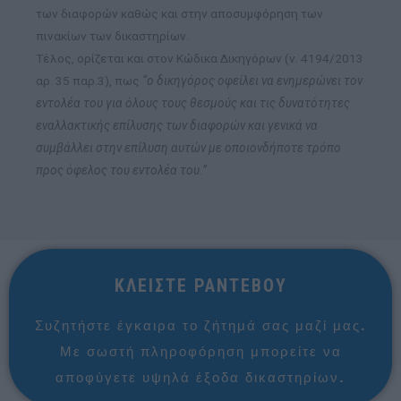
των διαφορών καθώς και στην αποσυμφόρηση των
πινακίων των δικαστηρίων.
Τέλος, ορίζεται και στον Κώδικα Δικηγόρων (ν. 4194/2013
αρ. 35 παρ.3), πως
“ο δικηγόρος οφείλει να ενημερώνει τον
εντολέα του για όλους τους θεσμούς και τις δυνατότητες
εναλλακτικής επίλυσης των διαφορών και γενικά να
συμβάλλει στην επίλυση αυτών με οποιονδήποτε τρόπο
προς όφελος του εντολέα του.”
ΚΛΕΙΣΤΕ ΡΑΝΤΕΒΟΥ
Συζητήστε έγκαιρα το ζήτημά σας μαζί μας.
Με σωστή πληροφόρηση μπορείτε να
αποφύγετε υψηλά έξοδα δικαστηρίων.