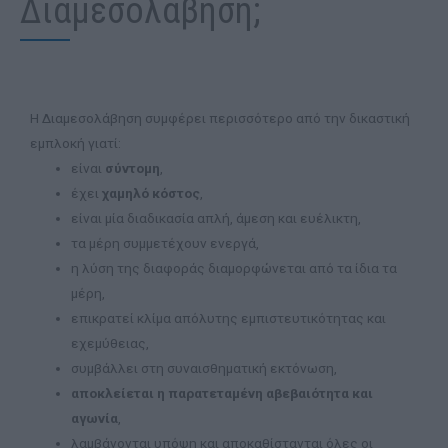
Διαμεσολάβηση;
Η Διαμεσολάβηση συμφέρει περισσότερο από την δικαστική
εμπλοκή γιατί:
είναι
σύντομη
,
έχει
χαμηλό κόστος
,
είναι μία διαδικασία απλή, άμεση και ευέλικτη,
τα μέρη συμμετέχουν ενεργά,
η λύση της διαφοράς διαμορφώνεται από τα ίδια τα
μέρη,
επικρατεί κλίμα απόλυτης εμπιστευτικότητας και
εχεμύθειας,
συμβάλλει στη συναισθηματική εκτόνωση,
αποκλείεται η παρατεταμένη αβεβαιότητα και
αγωνία
,
λαμβάνονται υπόψη και αποκαθίστανται όλες οι