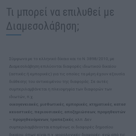
Τι μπορεί να επιλυθεί με
Διαμεσολάβηση;
Σύμφωνα με το ελληνικό δίκαιο και το Ν. 3898/2010, με
Διαμεσολάβηση επιλύονται διαφορές ιδιωτικού δικαίου
(αστικές ή εμπορικές) για τις οποίες τα μέρη έχουν εξουσία
διάθεσης του αντικειμένου της διαφοράς. Σε αυτές
συμπεριλαμβάνεται η πλειοψηφία των διαφορών των
ιδιωτών, π.χ.
οικογενειακές
,
μισθωτικές
,
εμπορικές
,
κτηματικές
,
κατασ
κευαστικές
,
περιουσιακές
,
αποζημιώσεων
,
προμηθευτών
–
προμηθευόμενων
,
τραπεζικές
, κλπ. Δεν
συμπεριλαμβάνονται επομένως οι διαφορές δημοσίου
δικαίου, όπως είναι π.χ. φορολογικές διαφορές, ενώ από τις