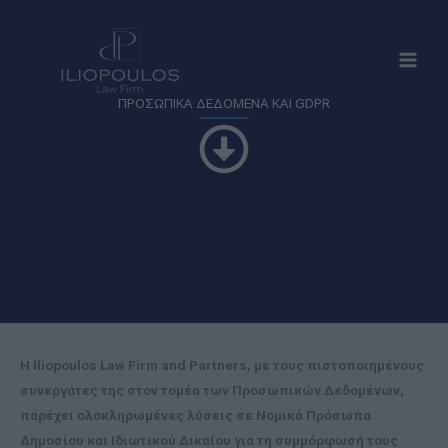
Μετάβαση
στο
περιεχόμενο
ΠΡΟΣΩΠΙΚΑ ΔΕΔΟΜΕΝΑ ΚΑΙ GDPR
Η
Iliopoulos
Law Firm
and
Partners
, με τους πιστοποιημένους
συνεργάτες της στον τομέα των Προσωπικών Δεδομένων,
παρέχει ολοκληρωμένες λύσεις σε Νομικά Πρόσωπα
Δημοσίου και Ιδιωτικού Δικαίου για τη συμμόρφωσή τους