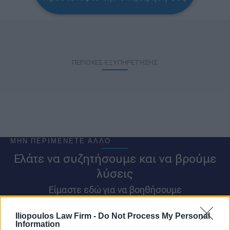
ΠΕΡΙΟΧΕΣ ΕΞΥΠΗΡΕΤΗΣΗΣ
ΜΗΝ ΠΕΡΙΜΕΝΕΤΕ ΑΛΛΟ
Ελάτε να συζητήσουμε και να βρούμε
λύσεις
Είμαστε εδώ για να βοηθήσουμε
ΓΡΑΦΕΙΟ ΜΑΡΟΥΣΙ - 215 535 24 29
Iliopoulos Law Firm -
Do Not Process My Personal
Information
ΓΡΑΦΕΙΟ ΚΑΛΑΜΑΤΑΣ - 272 130 61 73