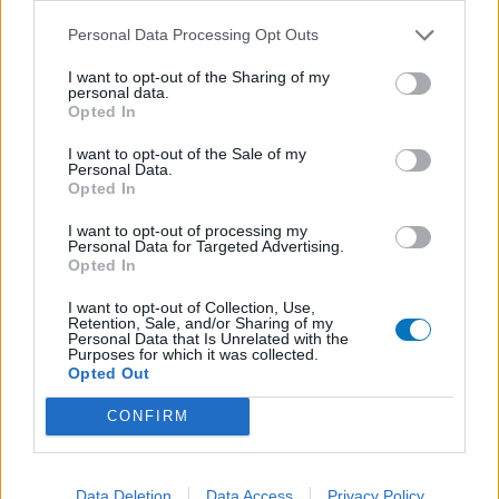
ευρώ και να αφορά την απόκτηση μετοχών ή μεριδίων που δεν
Personal Data Processing Opt Outs
υπερβαίνουν το 33% του μετοχικού κεφαλαίου ή των
δικαιωμάτων ψήφου της εταιρείας στην οποία γίνεται η
I want to opt-out of the Sharing of my
personal data.
επένδυση.
Opted In
Παράλληλα, η εταιρεία πρέπει να δημιουργεί τουλάχιστον δύο
νέες θέσεις εργασίας κατά το πρώτο έτος της επένδυσης τις
I want to opt-out of the Sale of my
Personal Data.
οποίες να διατηρεί, μαζί με τον αριθμό των συνολικών θέσεων
Opted In
εργασίας, για πέντε έτη.
I want to opt-out of processing my
Η golden visa προβλέπεται πως θα έχει ισχύ για ένα έτος και θα
Personal Data for Targeted Advertising.
ανανεώνεται για διάστημα δύο ετών κάθε φορά, για όσο
Opted In
πιστοποιείται η διακράτηση της συγκεκριμένης επένδυσης και
I want to opt-out of Collection, Use,
πληρούνται οι λοιπές προϋποθέσεις χορήγησης της άδειας.
Retention, Sale, and/or Sharing of my
Personal Data that Is Unrelated with the
Παράλληλα, το νομοσχέδιο προβλέπει και τη διαδικασία της
Purposes for which it was collected.
Opted Out
χορήγησης άδειας διαμονής σε πολίτες τρίτων χωρών, σε
περίπτωση που η επένδυση πραγματοποιείται από κάποιο
CONFIRM
νομικό πρόσωπο.
Data Deletion
Data Access
Privacy Policy