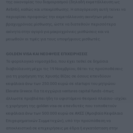
της οικονομίας του διαμοιρασμού (δηλαδή εκμετάλλευση ως
Airbnb), καθώς και υπεκμίσθωσης. Η απαγόρευση αυτή τείνει να
περιορίσει προφανώς την εκμετάλλευση ακινήτων μέσω
βραχυχρόνιας μίσθωσης, ώστε να διατεθούν περισσότερα
ακίνητα στην αγορά για μακροχρόνιες μισθώσεις και να
μειωθούν οι τιμές για τους υποψήφιους μισθωτές.
GOLDEN
VISA ΚΑΙ ΝΕΟΦΥΕΙΣ ΕΠΙΧΕΙΡΗΣΕΙΣ
Το φορολογικό νομοσχέδιο, που έχει τεθεί σε δημόσια
διαβούλευση μέχρι τις 19 Νοεμβρίου, θέτει τις προϋποθέσεις
για τη χορήγηση της Χρυσής Βίζας σε όσους επενδύουν
κεφάλαια άνω των 250.000 ευρώ σε startups του μητρώου
Εlevate Greece. Για τα εγχώρια ventures capital funds -όπως
άλλωστε προβλέπει ήδη το υφιστάμενο θεσμικό πλαίσιο- ισχύει
η χορήγηση της golden visa σε επενδυτές που τοποθετούν
κεφάλαια άνω των 500.000 ευρώ σε ΑΚΕΣ (Αμοιβαία Κεφάλαια
Επιχειρηματικών Συμμετοχών), υπό την προϋπόθεση να
αποκλειστικά σε επιχειρήσεις με έδρα ή εγκατάσταση στην