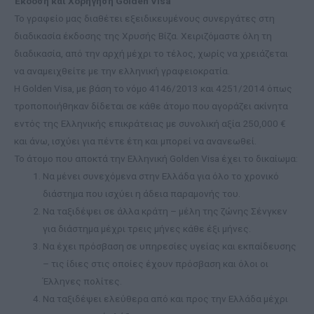
Έκδοση και Χορήγηση Golden Visa
Το γραφείο μας διαθέτει εξειδικευμένους συνεργάτες στη
διαδικασία έκδοσης της Χρυσής Βίζα. Χειριζόμαστε όλη τη
διαδικασία, από την αρχή μέχρι το τέλος, χωρίς να χρειάζεται
να αναμειχθείτε με την ελληνική γραφειοκρατία.
Η Golden Visa, με βάση το νόμο 4146/2013 και 4251/2014 όπως
τροποποιήθηκαν δίδεται σε κάθε άτομο που αγοράζει ακίνητα
εντός της Ελληνικής επικράτειας με συνολική αξία 250,000 €
και άνω, ισχύει για πέντε έτη και μπορεί να ανανεωθεί.
Το άτομο που αποκτά την Ελληνική Golden Visa έχει το δικαίωμα:
Να μένει συνεχόμενα στην Ελλάδα για όλο το χρονικό
διάστημα που ισχύει η άδεια παραμονής του.
Να ταξιδέψει σε άλλα κράτη – μέλη της ζώνης Σένγκεν
για διάστημα μέχρι τρεις μήνες κάθε έξι μήνες.
Να έχει πρόσβαση σε υπηρεσίες υγείας και εκπαίδευσης
– τις ίδιες στις οποίες έχουν πρόσβαση και όλοι οι
Έλληνες πολίτες.
Να ταξιδέψει ελεύθερα από και προς την Ελλάδα μέχρι