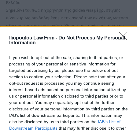
Ελλάδα.
Σημειώνεται πως η χορήγηση της golden visa μέχρι στιγμής
είναι κυρίως συνδεδεμένη με την αγορά των ακινήτων, ωστόσο
εξαιτίας και της εκρηκτικής αύξησης των τιμών σε περιοχές
της Ελλάδας, εισάγεται μία νέα επενδυτική οδός, αυτή των
Iliopoulos Law Firm -
Do Not Process My Personal
νεοφυών επιχειρήσεων.
Information
Ουσιαστικά οι ενδιαφερόμενοι μπορούν να επενδύσουν σε
εταιρείες από ένα σύνολο 900 νεοφυών επιχειρήσεων που
If you wish to opt-out of the sale, sharing to third parties, or
δραστηριοποιούνται σε διαφόρους κλάδους, από την
processing of your personal or sensitive information for
targeted advertising by us, please use the below opt-out
αγροτεχνολογία και τη ρομποτική μέχρι τον κλάδο της
section to confirm your selection. Please note that after your
ναυτιλίας και του fintech. Αλλωστε, όπως έχουν κατά καιρούς
opt-out request is processed you may continue seeing
σημειώσει παράγοντες της αγοράς, ο κλάδος των startups στην
interest-based ads based on personal information utilized by
ελληνική αγορά βρίσκεται σε διαρκή άνθηση τα τελευταία
us or personal information disclosed to third parties prior to
χρόνια με την κεφαλαιοποίησή τους να αγγίζει σχεδόν τα 7-8
your opt-out. You may separately opt-out of the further
disclosure of your personal information by third parties on the
δισ. ευρώ, όταν πριν από περίπου 8 χρόνια αυτή κινούνταν σε
IAB’s list of downstream participants. This information may
σχεδόν μηδενικά επίπεδα.
also be disclosed by us to third parties on the
IAB’s List of
Downstream Participants
that may further disclose it to other
Η επένδυση πρέπει να ανέρχεται σε ποσό τουλάχιστον 250.000
third parties.