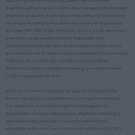
κατά τον χρόνο απόκτησής της, καθώς και το συνολικό
συμβατικό μίσθωμα για τις περιπτώσεις σύναψης μακροχρόνιας
σύμβασης μίσθωσης ή χρονομεριστικής μίσθωσης τουριστικού
καταλύματος, καθορίζονται πλέον στο ποσό των οκτακοσίων
χιλιάδων (800.000) ευρώ. Επιπλέον, ορίζεται ότι σε περίπτωση
επένδυσης μέσω αγοράς ακίνητης περιουσίας στις
προαναφερόμενες περιοχές, αυτή πραγματοποιείται σε ένα
μόνο ακίνητο, ενώ αν πρόκειται για δομημένη ακίνητη περιουσία
ή ακίνητο για το οποίο έχει εκδοθεί οικοδομική άδεια,
απαιτείται ελάχιστη επιφάνεια κύριων χώρων εκατόν είκοσι
(120) τετραγωνικών μέτρων».
β) Για τις υπόλοιπες περιοχές της χώρας, η ελάχιστη αξία
κτήσης της ακίνητης περιουσίας κατά τον χρόνο απόκτησής
της, καθώς και το συνολικό συμβατικό μίσθωμα για τις
περιπτώσεις σύναψης μακροχρόνιας σύμβασης μίσθωσης ή
χρονομεριστικής μίσθωσης τουριστικού καταλύματος,
καθορίζονται στο ποσό των τετρακοσίων χιλιάδων (400.000)