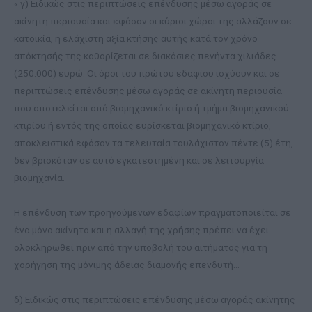
« γ) Ειδικώς στις περιπτώσεις επένδυσης μέσω αγοράς σε
ακίνητη περιουσία και εφόσον οι κύριοι χώροι της αλλάζουν σε
κατοικία, η ελάχιστη αξία κτήσης αυτής κατά τον χρόνο
απόκτησής της καθορίζεται σε διακόσιες πενήντα χιλιάδες
(250.000) ευρώ. Οι όροι του πρώτου εδαφίου ισχύουν και σε
περιπτώσεις επένδυσης μέσω αγοράς σε ακίνητη περιουσία
που αποτελείται από βιομηχανικό κτίριο ή τμήμα βιομηχανικού
κτιρίου ή εντός της οποίας ευρίσκεται βιομηχανικό κτίριο,
αποκλειστικά εφόσον τα τελευταία τουλάχιστον πέντε (5) έτη,
δεν βρισκόταν σε αυτό εγκατεστημένη και σε λειτουργία
βιομηχανία.
Η επένδυση των προηγούμενων εδαφίων πραγματοποιείται σε
ένα μόνο ακίνητο και η αλλαγή της χρήσης πρέπει να έχει
ολοκληρωθεί πριν από την υποβολή του αιτήματος για τη
χορήγηση της μόνιμης άδειας διαμονής επενδυτή…
δ) Ειδικώς στις περιπτώσεις επένδυσης μέσω αγοράς ακίνητης