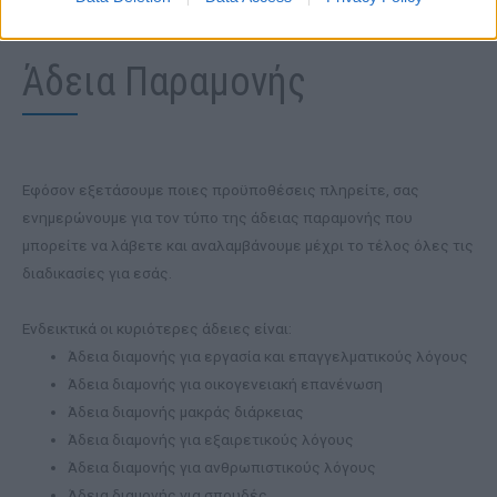
Άδεια Παραμονής
Εφόσον εξετάσουμε ποιες προϋποθέσεις πληρείτε, σας
ενημερώνουμε για τον τύπο της άδειας παραμονής που
μπορείτε να λάβετε και αναλαμβάνουμε μέχρι το τέλος όλες τις
διαδικασίες για εσάς.
Ενδεικτικά οι κυριότερες άδειες είναι:
Άδεια διαμονής για εργασία και επαγγελματικούς λόγους
Άδεια διαμονής για οικογενειακή επανένωση
Άδεια διαμονής μακράς διάρκειας
Άδεια διαμονής για εξαιρετικούς λόγους
Άδεια διαμονής για ανθρωπιστικούς λόγους
Άδεια διαμονής για σπουδές