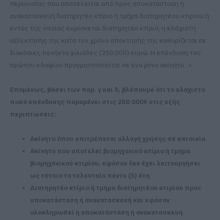
περιουσίας που αποτελείται από προς αποκατάσταση ή
ανακατασκευή διατηρητέο κτίριο ή τμήμα διατηρητέου κτιρίου ή
εντός της οποίας ευρίσκεται διατηρητέο κτίριο, η ελάχιστη
αξία κτήσης της κατά τον χρόνο απόκτησής της καθορίζεται σε
διακόσιες πενήντα χιλιάδες (250.000) ευρώ. Η επένδυση του
πρώτου εδαφίου πραγματοποιείται σε ένα μόνο ακίνητο…».
Επομένως, βάσει των παρ. γ και δ, βλέπουμε ότι το ελάχιστο
ποσό επένδυσης παραμένει στις 250.000€ στις εξής
περιπτώσεις:
Ακίνητο όπου επιτρέπεται αλλαγή χρήσης σε κατοικία
Ακίνητο που αποτελεί βιομηχανικό κτίριο ή τμήμα
βιομηχανικού κτιρίου, εφόσον δεν έχει λειτουργήσει
ως τέτοιο τα τελευταία πέντε (5) έτη
Διατηρητέο κτίριο ή τμήμα διατηρητέου κτιρίου προς
αποκατάσταση ή ανακατασκευή και εφόσον
ολοκληρωθεί η αποκατάσταση ή ανακατασκευή