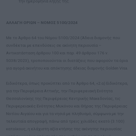
την ημερομηνία λήξης της.
ΑΛΛΑΓΗ ΟΡΙΩΝ – ΝΟΜΟΣ 5100/2024
Με το Άρθρο 64 του Νόμου 5100/2024 (Άδεια διαμονής που
συνδέεται με επενδύσεις σε ακίνητη περιουσία –
Αντικατάσταση άρθρου 100 και παρ. 49 άρθρου 176 ν.
5038/2023), τροποποιούνται οι διατάξεις που αφορούν τα όρια
για αγορά ακινήτου και απόκτησης άδειας διαμονής Golden Visa.
Ειδικότερα, όπως προκύπτει από το Άρθρο 64, «2.α) Ειδικότερα,
για την Περιφέρεια Αττικής, την Περιφερειακή Ενότητα
Θεσσαλονίκης της Περιφέρειας Κεντρικής Μακεδονίας, τις
Περιφερειακές Ενότητες Μυκόνου και Θήρας της Περιφέρειας
Νοτίου Αιγαίου και για τα νησιά με πληθυσμό, σύμφωνα με την
τελευταία απογραφή, πάνω από τρεις χιλιάδες εκατό (3.100)
κατοίκους, η ελάχιστη αξία κτήσης της ακίνητης περιουσίας