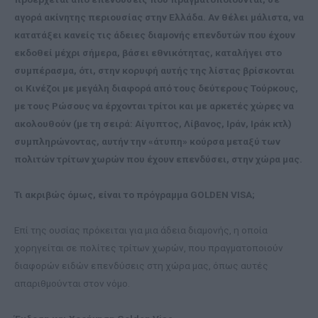
αγορά ακίνητης περιουσίας στην Ελλάδα. Αν θέλει μάλιστα, να
κατατάξει κανείς τις άδειες διαμονής επενδυτών που έχουν
εκδοθεί μέχρι σήμερα, βάσει εθνικότητας, καταλήγει στο
συμπέρασμα, ότι, στην κορυφή αυτής της λίστας βρίσκονται
οι Κινέζοι με μεγάλη διαφορά από τους δεύτερους Τούρκους,
με τους Ρώσους να έρχονται τρίτοι και με αρκετές χώρες να
ακολουθούν (με τη σειρά: Αίγυπτος, Λίβανος, Ιράν, Ιράκ κτλ)
συμπληρώνοντας, αυτήν την «άτυπη» κούρσα μεταξύ των
πολιτών τρίτων χωρών που έχουν επενδύσει, στην χώρα μας.
Τι ακριβώς όμως, είναι το πρόγραμμα GOLDEN VISA;
Επί της ουσίας πρόκειται για μια άδεια διαμονής, η οποία
χορηγείται σε πολίτες τρίτων χωρών, που πραγματοποιούν
διαφορών ειδών επενδύσεις στη χώρα μας, όπως αυτές
απαριθμούνται στον νόμο.