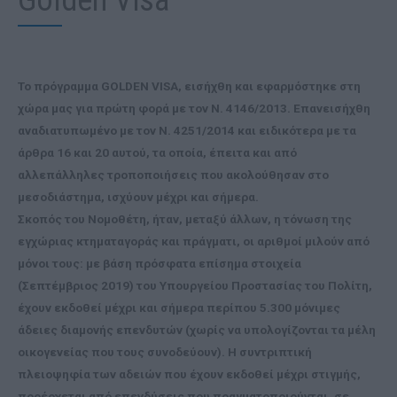
Golden Visa
Το πρόγραμμα GOLDEN VISA, εισήχθη και εφαρμόστηκε στη
χώρα μας για πρώτη φορά με τον Ν. 4146/2013. Επανεισήχθη
αναδιατυπωμένο με τον Ν. 4251/2014 και ειδικότερα με τα
άρθρα 16 και 20 αυτού, τα οποία, έπειτα και από
αλλεπάλληλες τροποποιήσεις που ακολούθησαν στο
μεσοδιάστημα, ισχύουν μέχρι και σήμερα.
Σκοπός του Νομοθέτη, ήταν, μεταξύ άλλων, η τόνωση της
εγχώριας κτηματαγοράς και πράγματι, οι αριθμοί μιλούν από
μόνοι τους: με βάση πρόσφατα επίσημα στοιχεία
(Σεπτέμβριος 2019) του Υπουργείου Προστασίας του Πολίτη,
έχουν εκδοθεί μέχρι και σήμερα περίπου 5.300 μόνιμες
άδειες διαμονής επενδυτών (χωρίς να υπολογίζονται τα μέλη
οικογενείας που τους συνοδεύουν). Η συντριπτική
πλειοψηφία των αδειών που έχουν εκδοθεί μέχρι στιγμής,
προέρχεται από επενδύσεις που πραγματοποιούνται, σε