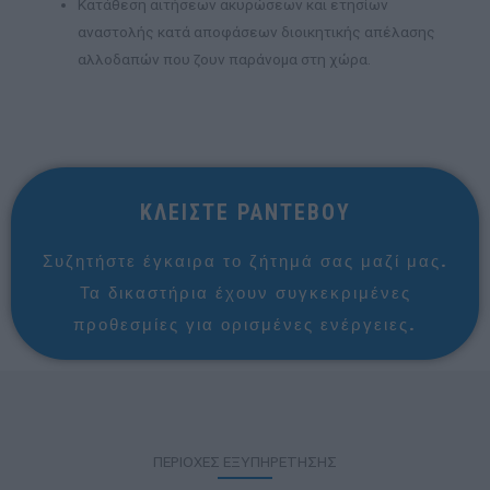
Κατάθεση αιτήσεων ακυρώσεων και ετησίων
αναστολής κατά αποφάσεων διοικητικής απέλασης
αλλοδαπών που ζουν παράνομα στη χώρα.
ΚΛΕΙΣΤΕ ΡΑΝΤΕΒΟΥ
Συζητήστε έγκαιρα το ζήτημά σας μαζί μας.
Τα δικαστήρια έχουν συγκεκριμένες
προθεσμίες για ορισμένες ενέργειες.
ΠΕΡΙΟΧΕΣ ΕΞΥΠΗΡΕΤΗΣΗΣ