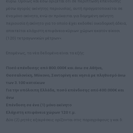
ευρώ. Ομοίως και εδώ ορίζεται ότι σε περίπτωση επένδυσης
μέσω αγοράς ακίνητης περιουσίας, αυτή πραγματοποιείται σε
ένα μόνο ακίνητο, ενώ αν πρόκειται για δομημένη ακίνητη
περιουσία ή ακίνητο για το οποίο έχει εκδοθεί οικοδομική άδεια,
απαιτείται ελάχιστη επιφάνεια κύριων χώρων εκατόν είκοσι
(120) τετραγωνικών μέτρων».
Επομένως, τα νέα δεδομένα είναι τα εξής:
Ποσό επένδυσης από 800.000€ και άνω σε Αθήνα,
Θεσσαλονίκη, Μύκονο, Σαντορίνη και νησιά με πληθυσμό άνω
των 3.100 κατοίκων
Για την υπόλοιπη Ελλάδα, ποσό επένδυσης από 400.000€ και
άνω
Επένδυση σε ένα (1) μόνο ακίνητο
Ελάχιστη επιφάνεια χώρων 120 τ.μ.
Δύο (2) ρητές εξαιρέσεις ορίζονται στις παραγράφους γ και δ: