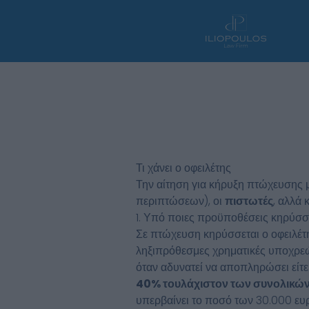
Μετάβαση
στο
περιεχόμενο
Τι χάνει ο οφειλέτης
Την αίτηση για κήρυξη πτώχευσης 
περιπτώσεων), οι
πιστωτές
, αλλά 
1. Υπό ποιες προϋποθέσεις κηρύσσ
Σε πτώχευση κηρύσσεται ο οφειλέτ
ληξιπρόθεσμες χρηματικές υποχρεώσ
όταν αδυνατεί να αποπληρώσει είτ
40% τουλάχιστον των συνολικώ
υπερβαίνει το ποσό των 30.000 ευ