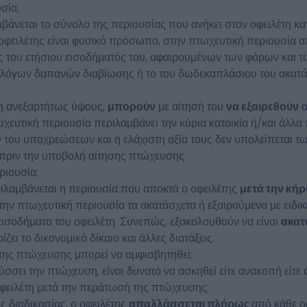
σία;
βάνεται το σύνολο της περιουσίας που ανήκει στον οφειλέτη κα
 οφειλέτης είναι φυσικό πρόσωπο, στην πτωχευτική περιουσία 
ος του ετήσιου εισοδήματός του, αφαιρουμένων των φόρων και
υλόγων δαπανών διαβίωσης ή το του δωδεκαπλάσιου του ακατάσ
η ανεξαρτήτως ύψους,
μπορούν
με αίτησή του
να εξαιρεθούν
α
ωχευτική περιουσία περιλαμβάνει την κύρια κατοικία ή/και άλλα
του υποχρεώσεων και η ελάχιστη αξία τους δεν υπολείπεται τω
 πριν την υποβολή αίτησης πτώχευσης.
ριουσία;
ριλαμβάνεται η περιουσία που αποκτά ο οφειλέτης
μετά την κήρ
στην πτωχευτική περιουσία τα ακατάσχετα ή εξαιρούμενα με ειδικ
 εισοδήματα του οφειλέτη. Συνεπώς, εξακολουθούν να είναι
ακατά
ίζει το δικονομικό δίκαιο και άλλες διατάξεις.
της πτώχευσης μπορεί να αμφισβητηθεί;
σσει την πτώχευση, είναι δυνατό να ασκηθεί είτε ανακοπή είτε
ν οφειλέτη μετά την περάτωσή της πτώχευσης;
 διαδικασίας, ο οφειλέτης
απαλλάσσεται πλήρως
από κάθε ο