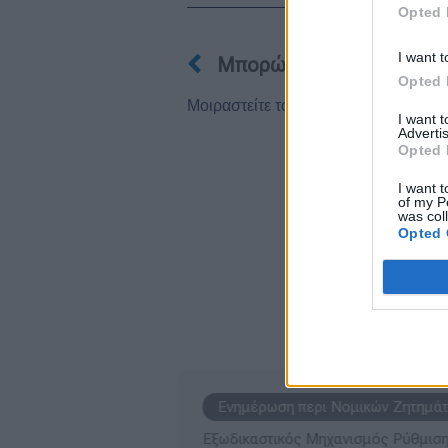
Prev
Opted 
I want t
Opted 
Μοιραστείτε το:
I want 
Advertis
Opted 
I want t
of my P
was col
Opted 
Άλλ
Ενημέρωση περι Νομικών Ζητημ
ειλών
Βεβαίωση ευάλωτου οφειλέτη