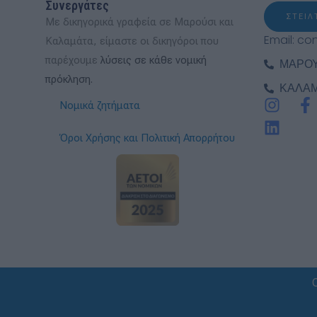
Συνεργάτες
ΣΤΕΙ
Με δικηγορικά γραφεία σε Μαρούσι και
Email: co
Καλαμάτα, είμαστε οι δικηγόροι που
παρέχουμε
λύσεις σε κάθε νομική
ΜΑΡΟΥΣ
πρόκληση.
ΚΑΛΑΜΑ
I
L
F
Νομικά ζητήματα
n
i
a
s
n
c
Όροι Χρήσης και Πολιτική Απορρήτου
t
k
e
a
e
b
g
d
o
r
i
o
a
n
k
m
-
f