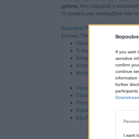
χρόνος
που επέρχεται η απαλλαγ
Το γραφείο μας αναλαμβάνει όλα τα
Κανονίστε Ραντεβού
Σχετικές Πληροφορίες
Iliopoulo
Προστασία από Κατάσχεση 
Τι είναι η διαταγή πληρωμής;
If you wish 
Αίτηση για Εξωδικαστική ρύ
sensitive in
Αίτηση για Πτώχευση Μικρού
confirm you
continue se
Μπορώ να ενταχθώ στην κατη
information 
further disc
Πτωχευτικός νομός: αίτηση
participants
Πλειστηριασμός – Διαδικασί
Downstream 
Πτωχευτικός νόμος για επιχε
Βεβαίωση ευάλωτου οφειλέτ
Εξωδικαστικός Μηχανισμός
Persona
I want t