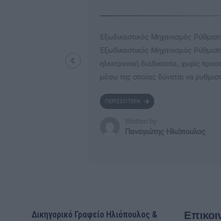
λών Τι είναι; Ο
Βεβαίωση ευάλωτου οφειλέτη &Βε
ιλών αποτελεί μια
Ασθενέστερου Οφειλέτη Βεβαίωση
στα δικαστήρια,
Δημοσιεύθηκε στην Εφημερίδα τη
.
Υπουργική Απόφαση για τον καθορ
υπηρεσίας ...
ΠΕΡΙΣΣΟΤΕΡΑ
Written by
Παναγιώτης Ηλιόπουλος
Επικοι
Δικηγορικό Γραφείο Ηλιόπουλος &