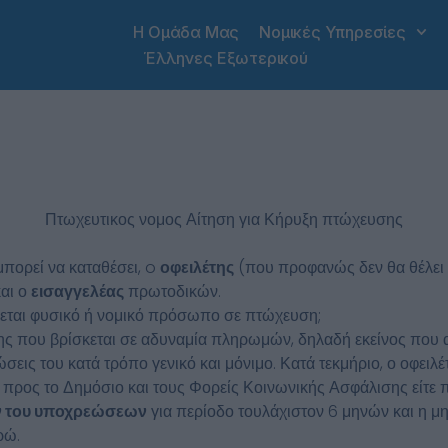
Η Ομάδα Μας
Νομικές Υπηρεσίες
Έλληνες Εξωτερικού
Πτωχευτικος νομος Αίτηση για Κήρυξη πτώχευσης
μπορεί να καταθέσει, o
οφειλέτης
(που προφανώς δεν θα θέλει 
και ο
εισαγγελέας
πρωτοδικών.
εται φυσικό ή νομικό πρόσωπο σε πτώχευση;
ης που βρίσκεται σε αδυναμία πληρωμών, δηλαδή εκείνος που α
εις του κατά τρόπο γενικό και μόνιμο. Κατά τεκμήριο, ο οφει
ε προς το Δημόσιο και τους Φορείς Κοινωνικής Ασφάλισης είτε
ν του υποχρεώσεων
για περίοδο τουλάχιστον 6 μηνών και η 
ρώ.