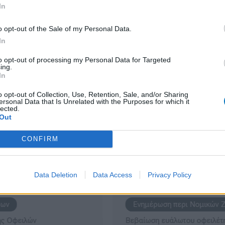
In
o opt-out of the Sale of my Personal Data.
Μπορώ Να Ενταχθώ Στην Κατηγορία «Ευάλωτοι Οφειλέτες»;
Πλει
In
to opt-out of processing my Personal Data for Targeted
ing.
In
o opt-out of Collection, Use, Retention, Sale, and/or Sharing
ersonal Data that Is Unrelated with the Purposes for which it
lected.
Out
CONFIRM
α Νομικά Ζητή
Data Deletion
Data Access
Privacy Policy
άτων
Ενημέρωση περι Νομικών
Πτωχευτικός νόμος για επιχ