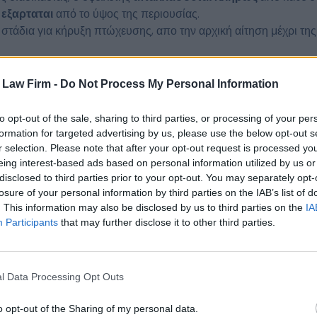
ή
εξαρταται
από το ύψος της περιουσίας.
 στάδια για κήρυξη πτώχευσης, απο την αρχική αίτηση μέχρι τη
s Law Firm -
Do Not Process My Personal Information
– Τρόποι άμυνας
to opt-out of the sale, sharing to third parties, or processing of your per
θμιση οφειλών
formation for targeted advertising by us, please use the below opt-out s
 Αντικειμένου
r selection. Please note that after your opt-out request is processed y
eing interest-based ads based on personal information utilized by us or
γορία “Ευάλωτοι Οφειλέτες”;
disclosed to third parties prior to your opt-out. You may separately opt-
losure of your personal information by third parties on the IAB’s list of
 για Κήρυξη Πτώχευσης
. This information may also be disclosed by us to third parties on the
IA
α
Participants
that may further disclose it to other third parties.
ιρησεις
η & Βεβαίωση Οικονομικά Ασθενέστερου Οφειλέτη
 Ρύθμισης Οφειλών
l Data Processing Opt Outs
o opt-out of the Sharing of my personal data.