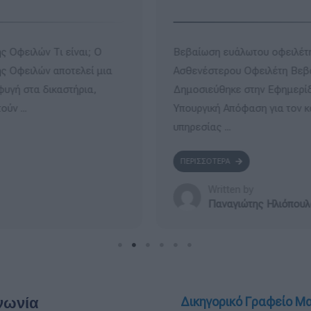
βαίωση Οικονομικά
Πτωχευτικός νόμος για επιχ
 ευάλωτου οφειλέτη
Δικαίωμα κατάθεσης αίτηση
ς Κυβερνήσεως η Κοινή
Επιχειρήσεις με οφειλές σε
ισμό της αρμόδιας
Μη Εξυπηρετούμενων Ανοιγμά
ΠΕΡΙΣΣΟΤΕΡΑ
Written by
Παναγιώτης Ηλιόπο
νωνία
Δικηγορικό Γραφείο Μ