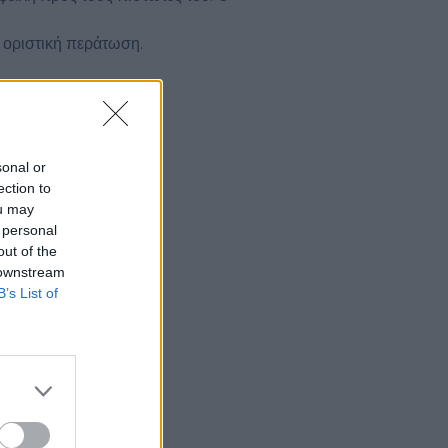
ς οριστική περάτωση.
sonal or
ection to
ou may
 personal
out of the
 downstream
B’s List of